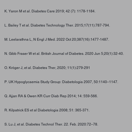
K. Yaron M et al. Diabetes Care 2019; 42 (7): 1178-1184.
L. Bailey T et al. Diabetes Technology Ther. 2015;17(11):787-794.
M. Leelarathna L, N Engl J Med. 2022 Oct 20;387(16):1477-1487.
N. Gibb Fraser W et al. British Journal of Diabetes. 2020 Jun 5;20(1):32-40.
O. Kröger J, et al. Diabetes Ther, 2020; 11(1):279-291
P. UK Hypoglycaemia Study Group: Diabetologia 2007, 50:1140–1147.
Q. Ajjan RA & Owen KR Curr Diab Rep 2014; 14: 559-566.
R. Kilpatrick ES et al Diabetologia 2008; 51: 365-371.
S. Lu J, et al. Diabetes Technol Ther. 22. Feb. 2020:72–78.