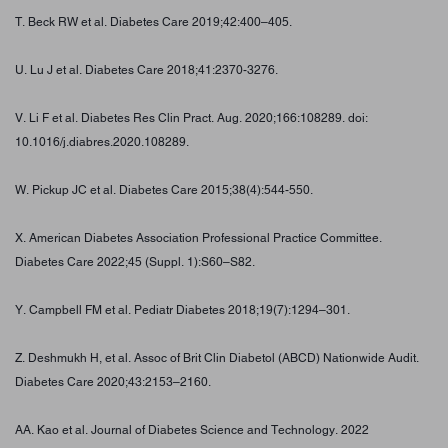
T. Beck RW et al. Diabetes Care 2019;42:400–405.
U. Lu J et al. Diabetes Care 2018;41:2370-3276.
V. Li F et al. Diabetes Res Clin Pract. Aug. 2020;166:108289. doi:
10.1016/j.diabres.2020.108289.
W. Pickup JC et al. Diabetes Care 2015;38(4):544-550.
X. American Diabetes Association Professional Practice Committee.
Diabetes Care 2022;45 (Suppl. 1):S60–S82.
Y. Campbell FM et al. Pediatr Diabetes 2018;19(7):1294–301.
Z. Deshmukh H, et al. Assoc of Brit Clin Diabetol (ABCD) Nationwide Audit.
Diabetes Care 2020;43:2153–2160.
AA. Kao et al. Journal of Diabetes Science and Technology. 2022