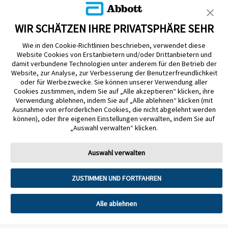
WIR SCHÄTZEN IHRE PRIVATSPHÄRE SEHR
Wie in den Cookie-Richtlinien beschrieben, verwendet diese
Website Cookies von Erstanbietern und/oder Drittanbietern und
damit verbundene Technologien unter anderem für den Betrieb der
Impressum
Datenschutzerklärung
Cookie-Richtlinien
Website, zur Analyse, zur Verbesserung der Benutzerfreundlichkeit
oder für Werbezwecke. Sie können unserer Verwendung aller
Nutzungsbedingungen
Barrierefreiheitserklärung
Cookies zustimmen, indem Sie auf „Alle akzeptieren“ klicken, ihre
Verwendung ablehnen, indem Sie auf „Alle ablehnen“ klicken (mit
Mitteilung zur Datenverordnung
Cookie-Präferenzen
Ausnahme von erforderlichen Cookies, die nicht abgelehnt werden
können), oder Ihre eigenen Einstellungen verwalten, indem Sie auf
© 2026 Abbott. Alle Rechte vorbehalten. Libre, das Schmetterlingslogo, die
„Auswahl verwalten“ klicken.
Form und das Erscheinungsbild des Sensors, die Farbe Gelb sowie damit
zusammenhängende Marken und/oder Designs sind geistiges Eigentum der
Unternehmensgruppe Abbott in verschiedenen Rechtsgebieten. Andere
Auswahl verwalten
Marken sind Eigentum ihrer jeweiligen Rechteinhaber.
Tandem Diabetes Care, Inc. Alle Rechte vorbehalten. Tandem Diabetes
ZUSTIMMEN UND FORTFAHREN
Care, die Tandem Logos, Control-IQ, Control-IQ+, t:slim X2, t:slim, Tandem
t:slim Mobile App und Tandem Source sind eingetragene Marken oder
Marken von Tandem Diabetes Care, Inc. in den USA und/oder anderen
Alle ablehnen
Ländern.
Firmenanschrift: Abbott GmbH, Perfektastr. 84 A, 1230 Wien, Tel. +43 1 891