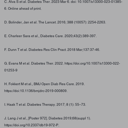
C. Alva S et al. Diabetes Ther. 2023 Mar 6. doi: 10.1007/s13300-023-01385-
6. Online ahead of print.
D. Bolinder, Jan et al. The Lancet. 2016; 388 (10057): 2254-2263.
E. Charleer Sara et al., Diabetes Care. 2020;43(2):389-397.
F. Dunn T et al. Diabetes Res Clin Pract. 2018 Mar;137:37-46.
G. Evans M et al. Diabetes Ther. 2022. https://doi.org/10.1007/s13300-022-
01253-9
H. Fokkert M et al., BMJ Open Diab Res Care. 2019.
https://doi:10.1136/bmjdrc-2019-000809.
I. Haak T et al. Diabetes Therapy. 2017; 8 (1): 55–73.
J. Lang J et al., [Poster 972]. Diabetes 2019;68(suppl 1).
https://doi.org/10.2337/db19-972-P.