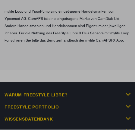
mylife Loop und YpsoPump sind eingetragene Handelsmarken von
Ypsomed AG. CamAPS ist eine eingetragene Marke von CamDiab Ltd.
Andere Handelsmarken und Handelsnamen sind Eigentum der jeweiligen
Inhaber. Für die Nutzung des FreeStyle Libre 3 Plus Sensors mit mylife Loop
konsultieren Sie bitte das Benutzerhandbuch der mylife CamAPSFX App.
WARUM FREESTYLE LIBRE?
FREESTYLE PORTFOLIO
WISSENSDATENBANK
HILFE & KONTAKT