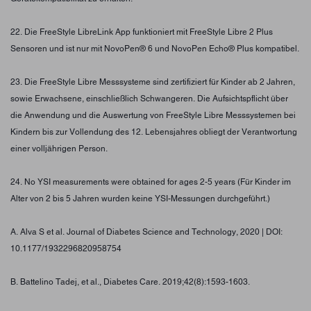
22. Die FreeStyle LibreLink App funktioniert mit FreeStyle Libre 2 Plus
Sensoren und ist nur mit NovoPen® 6 und NovoPen Echo® Plus kompatibel.
23. Die FreeStyle Libre Messsysteme sind zertifiziert für Kinder ab 2 Jahren,
sowie Erwachsene, einschließlich Schwangeren. Die Aufsichtspflicht über
die Anwendung und die Auswertung von FreeStyle Libre Messsystemen bei
Kindern bis zur Vollendung des 12. Lebensjahres obliegt der Verantwortung
einer volljährigen Person.
24. No YSI measurements were obtained for ages 2-5 years (Für Kinder im
Alter von 2 bis 5 Jahren wurden keine YSI-Messungen durchgeführt.)
A. Alva S et al. Journal of Diabetes Science and Technology, 2020 | DOI:
10.1177/1932296820958754
B. Battelino Tadej, et al., Diabetes Care. 2019;42(8):1593-1603.