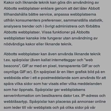
Kakor och liknande teknik kan göra din användning av
Abbotts webbplatser enklare genom att det låter Abbott
tillhandahålla bättre service, anpassa webbplatserna
utifrån konsumenters preferenser, sammanställa statistik,
analysera trender och i övrigt administrera och förbättra
Abbotts webbplatser. Vissa funktioner på Abbotts
webbplatser kanske inte fungerar utan användning av
nödvändiga kakor eller liknande teknik.
Abbotts webbplatser kan även använda liknande teknik
t.ex. spårpixlar (även kallat internettaggar och ”web
beacons”, GIF:ar med en pixel, transparenta GIF:ar och
osynliga GIF:ar). En spårpixel är en liten grafisk bild på en
webbsida eller i ett e-postmeddelande som används för att
spåra vilka sidor som har visats eller vilka meddelanden
som har öppnats. Spårpixlar ger webbplatsens
serverinformation om besökarens dator t.ex. IP-adress och
webbläsartyp. Spårpixlar kan placeras på annonser online
som leder till vår webbplats och på olika sidor på vår