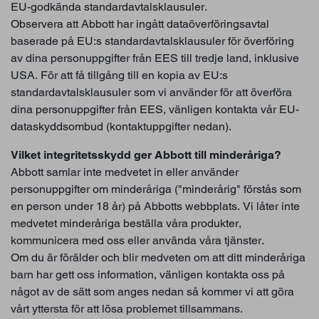
EU-godkända standardavtalsklausuler.
Observera att Abbott har ingått dataöverföringsavtal
baserade på EU:s standardavtalsklausuler för överföring
av dina personuppgifter från EES till tredje land, inklusive
USA. För att få tillgång till en kopia av EU:s
standardavtalsklausuler som vi använder för att överföra
dina personuppgifter från EES, vänligen kontakta vår EU-
dataskyddsombud (kontaktuppgifter nedan).
Vilket integritetsskydd ger Abbott till minderåriga?
Abbott samlar inte medvetet in eller använder
personuppgifter om minderåriga ("minderårig" förstås som
en person under 18 år) på Abbotts webbplats. Vi låter inte
medvetet minderåriga beställa våra produkter,
kommunicera med oss eller använda våra tjänster.
Om du är förälder och blir medveten om att ditt minderåriga
barn har gett oss information, vänligen kontakta oss på
något av de sätt som anges nedan så kommer vi att göra
vårt yttersta för att lösa problemet tillsammans.