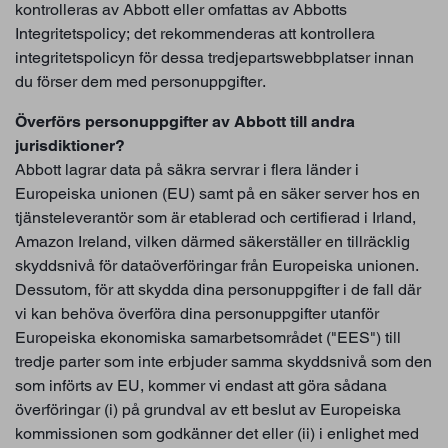
kontrolleras av Abbott eller omfattas av Abbotts
Integritetspolicy; det rekommenderas att kontrollera
integritetspolicyn för dessa tredjepartswebbplatser innan
du förser dem med personuppgifter.
Överförs personuppgifter av Abbott till andra
jurisdiktioner?
Abbott lagrar data på säkra servrar i flera länder i
Europeiska unionen (EU) samt på en säker server hos en
tjänsteleverantör som är etablerad och certifierad i Irland,
Amazon Ireland, vilken därmed säkerställer en tillräcklig
skyddsnivå för dataöverföringar från Europeiska unionen.
Dessutom, för att skydda dina personuppgifter i de fall där
vi kan behöva överföra dina personuppgifter utanför
Europeiska ekonomiska samarbetsområdet ("EES") till
tredje parter som inte erbjuder samma skyddsnivå som den
som införts av EU, kommer vi endast att göra sådana
överföringar (i) på grundval av ett beslut av Europeiska
kommissionen som godkänner det eller (ii) i enlighet med