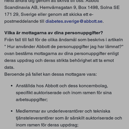
helst ändra dig genom att skriva till oss: Abbott
Scandinavia AB, Hemvärnsgatan 9, Box 1498, Solna SE
171 29, Sverige eller genom att skicka ett e-
postmeddelande till
diabetes.sverige@abbott.se
.
Vilka är mottagarna av dina personuppgifter?
Från fall till fall för de olika ändamål som beskrivs i artikeln
" Hur använder Abbott de personuppgifter jag har lämnat?"
ovan bestäms mottagarna av dina personuppgifter enligt
deras uppdrag och deras strikta behörighet att ta emot
data.
Beroende på fallet kan dessa mottagare vara:
Anställda hos Abbott och dess koncernbolag,
specifikt auktoriserade och inom ramen för sina
arbetsuppgifter;
Medlemmar av underleverantörer och tekniska
tjänsteleverantörer som är särskilt auktoriserade och
inom ramen för deras uppdrag;