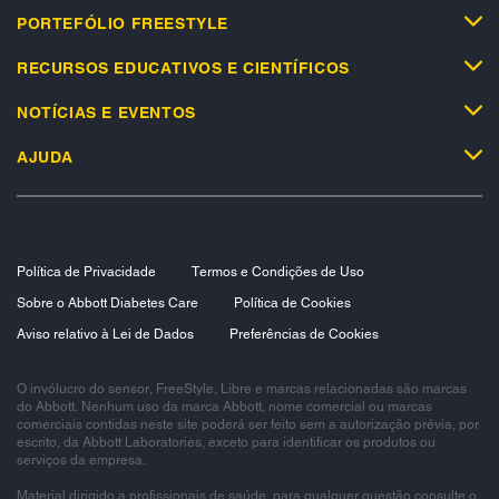
PORTEFÓLIO FREESTYLE​
RECURSOS EDUCATIVOS E CIENTÍFICOS​
NOTÍCIAS E EVENTOS​
AJUDA
Política de Privacidade
Termos e Condições de Uso
Sobre o Abbott Diabetes Care
Política de Cookies
Aviso relativo à Lei de Dados
Preferências de Cookies
O invólucro do sensor, FreeStyle, Libre e marcas relacionadas são marcas
do Abbott. Nenhum uso da marca Abbott, nome comercial ou marcas
comerciais contidas neste site poderá ser feito sem a autorização prévia, por
escrito, da Abbott Laboratories, exceto para identificar os produtos ou
serviços da empresa.
Material dirigido a profissionais de saúde, para qualquer questão consulte o