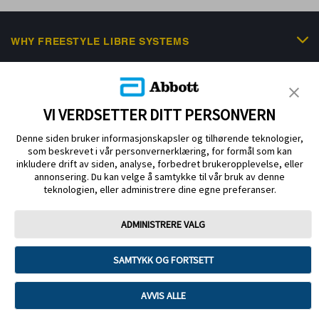
WHY FREESTYLE LIBRE SYSTEMS
FREESTYLE PORTFOLIO
SCIENTIFIC RESOURCES & EDUCATION
VI VERDSETTER DITT PERSONVERN
NEWS & EVENTS
Denne siden bruker informasjonskapsler og tilhørende teknologier,
som beskrevet i vår personvernerklæring, for formål som kan
HELP & SUPPORT
inkludere drift av siden, analyse, forbedret brukeropplevelse, eller
annonsering. Du kan velge å samtykke til vår bruk av denne
teknologien, eller administrere dine egne preferanser.
ADMINISTRERE VALG
Privacy Policy
Cookie Policy
Terms of use
SAMTYKK OG FORTSETT
About Abbott
Preferanser for informasjonskapsler
AVVIS ALLE
© 2025 Abbott.Sensorenheten, FreeStyle, Libre, og relaterte merkevarer eies
av Abbott. Andre varemerker tilhører deres respektive eiere. ADC-72789