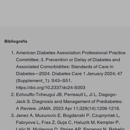
Bibliografía
American Diabetes Association Professional Practice
Committee; 3. Prevention or Delay of Diabetes and
Associated Comorbidities: Standards of Care in
Diabetes—2024. Diabetes Care 1 January 2024; 47
(Supplement_1): S43–S51.
https://doi.org/10.2337/dc24-S003
Echouffo-Tcheugui JB, Perreault L, Ji L, Dagogo-
Jack S. Diagnosis and Management of Prediabetes:
A Review. JAMA. 2023 Apr 11;329(14):1206-1216.
Janez A, Muzurovic E, Bogdanski P, Czupryniak L,
Fabryova L, Fras Z, Guja C, Haluzik M, Kempler P,
Lalic N, Mullerova D, Stoian AP, Papanas N, Rahelic