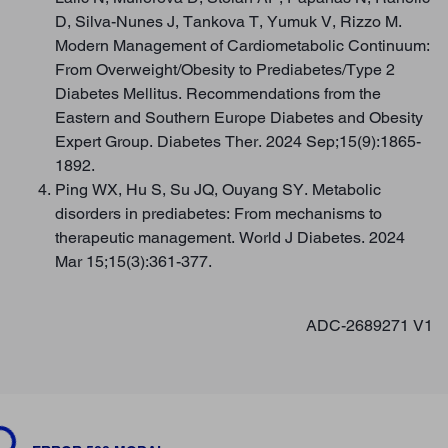
D, Silva-Nunes J, Tankova T, Yumuk V, Rizzo M.
Modern Management of Cardiometabolic Continuum:
From Overweight/Obesity to Prediabetes/Type 2
Diabetes Mellitus. Recommendations from the
Eastern and Southern Europe Diabetes and Obesity
Expert Group. Diabetes Ther. 2024 Sep;15(9):1865-
1892.
Ping WX, Hu S, Su JQ, Ouyang SY. Metabolic
disorders in prediabetes: From mechanisms to
therapeutic management. World J Diabetes. 2024
Mar 15;15(3):361-377.
ADC-2689271 V1
ding...