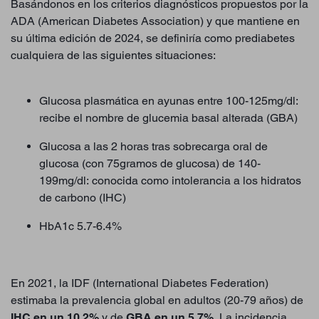
Basándonos en los criterios diagnósticos propuestos por la
ADA (American Diabetes Association) y que mantiene en
su última edición de 2024, se definiría como prediabetes
cualquiera de las siguientes situaciones:
Glucosa plasmática en ayunas entre 100-125mg/dl:
recibe el nombre de glucemia basal alterada (GBA)
Glucosa a las 2 horas tras sobrecarga oral de
glucosa (con 75gramos de glucosa) de 140-
199mg/dl: conocida como intolerancia a los hidratos
de carbono (IHC)
HbA1c 5.7-6.4%
En 2021, la IDF (International Diabetes Federation)
estimaba la prevalencia global en adultos (20-79 años) de
IHC en un 10.2%
y de
GBA en un 5.7%.
La incidencia