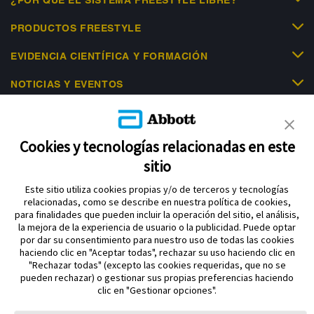
PRODUCTOS FREESTYLE
EVIDENCIA CIENTÍFICA Y FORMACIÓN
NOTICIAS Y EVENTOS
LIBRE ACADEMY
AYUDA
Cookies y tecnologías relacionadas en este
sitio
Este sitio utiliza cookies propias y/o de terceros y tecnologías
relacionadas, como se describe en nuestra política de cookies,
para finalidades que pueden incluir la operación del sitio, el análisis,
la mejora de la experiencia de usuario o la publicidad. Puede optar
por dar su consentimiento para nuestro uso de todas las cookies
Política de privacidad
haciendo clic en "Aceptar todas", rechazar su uso haciendo clic en
Aviso legal y términos y condiciones de uso Abbott
"Rechazar todas" (excepto las cookies requeridas, que no se
pueden rechazar) o gestionar sus propias preferencias haciendo
Política de cookies
Acerca de Abbott diabetes care división
clic en "Gestionar opciones".
Aviso sobre la Ley de datos
Preferencias sobre cookies