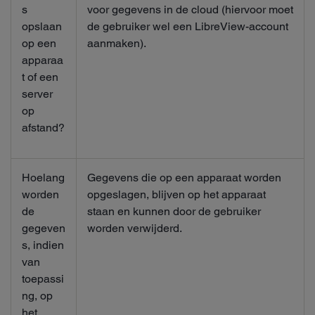
s
voor gegevens in de cloud (hiervoor moet
opslaan
de gebruiker wel een LibreView-account
op een
aanmaken).
apparaa
t of een
server
op
afstand?
Hoelang
Gegevens die op een apparaat worden
worden
opgeslagen, blijven op het apparaat
de
staan en kunnen door de gebruiker
gegeven
worden verwijderd.
s, indien
van
toepassi
ng, op
het