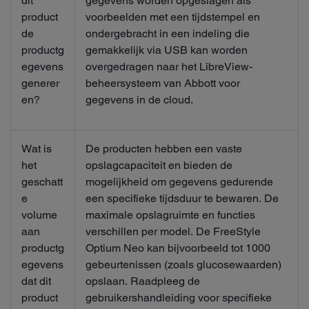
dit
gegevens worden opgeslagen als
product
voorbeelden met een tijdstempel en
de
ondergebracht in een indeling die
productg
gemakkelijk via USB kan worden
egevens
overgedragen naar het LibreView-
generer
beheersysteem van Abbott voor
en?
gegevens in de cloud.
Wat is
De producten hebben een vaste
het
opslagcapaciteit en bieden de
geschatt
mogelijkheid om gegevens gedurende
e
een specifieke tijdsduur te bewaren. De
volume
maximale opslagruimte en functies
aan
verschillen per model. De FreeStyle
productg
Optium Neo kan bijvoorbeeld tot 1000
egevens
gebeurtenissen (zoals glucosewaarden)
dat dit
opslaan. Raadpleeg de
product
gebruikershandleiding voor specifieke