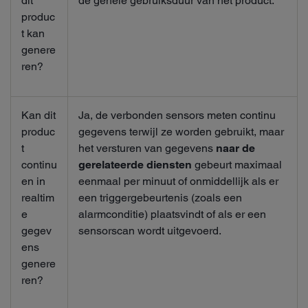
dit
de gehele gebruiksduur van het product.
produc
t kan
genere
ren?
Kan dit
Ja, de verbonden sensors meten continu
produc
gegevens terwijl ze worden gebruikt, maar
t
het versturen van gegevens
naar de
continu
gerelateerde diensten
gebeurt maximaal
en in
eenmaal per minuut of onmiddellijk als er
realtim
een triggergebeurtenis (zoals een
e
alarmconditie) plaatsvindt of als er een
gegev
sensorscan wordt uitgevoerd.
ens
genere
ren?