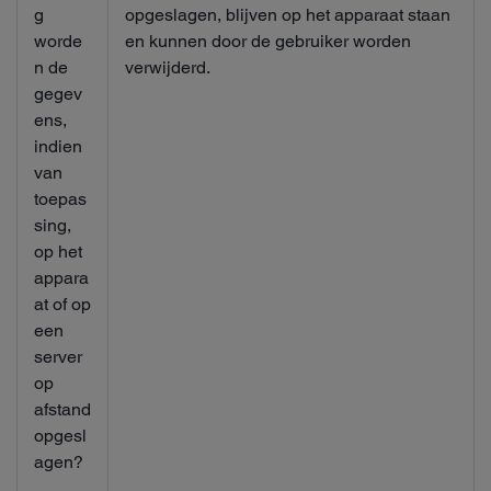
g
opgeslagen, blijven op het apparaat staan
worde
en kunnen door de gebruiker worden
n de
verwijderd.
gegev
ens,
indien
van
toepas
sing,
op het
appara
at of op
een
server
op
afstand
opgesl
agen?