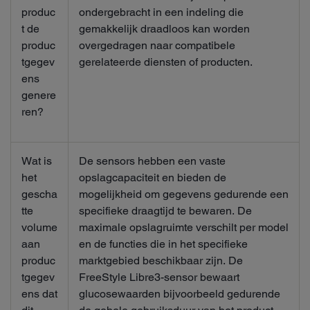
produc
ondergebracht in een indeling die
t de
gemakkelijk draadloos kan worden
produc
overgedragen naar compatibele
tgegev
gerelateerde diensten of producten.
ens
genere
ren?
Wat is
De sensors hebben een vaste
het
opslagcapaciteit en bieden de
gescha
mogelijkheid om gegevens gedurende een
tte
specifieke draagtijd te bewaren. De
volume
maximale opslagruimte verschilt per model
aan
en de functies die in het specifieke
produc
marktgebied beschikbaar zijn. De
tgegev
FreeStyle Libre3-sensor bewaart
ens dat
glucosewaarden bijvoorbeeld gedurende