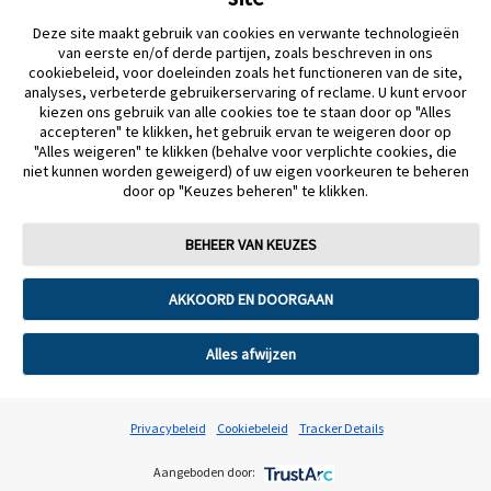
Deze website maakt gebruik van cookies en aanverwante
10016, VS
Deze site maakt gebruik van cookies en verwante technologieën
technologieën, zoals beschreven in ons privacybeleid, voor
van eerste en/of derde partijen, zoals beschreven in ons
doeleinden zoals het gebruik van de website, analyses, verbeterde
cookiebeleid, voor doeleinden zoals het functioneren van de site,
gebruikerservaring of advertenties. U kunt ervoor kiezen om uw
analyses, verbeterde gebruikerservaring of reclame. U kunt ervoor
toestemming te geven voor ons gebruik van deze technologieën of
Hoe kan een
You can contact Abbott by calling
kiezen ons gebruik van alle cookies toe te staan door op "Alles
om uw eigen voorkeuren te beheren.
gebruiker
customer service.
accepteren" te klikken, het gebruik ervan te weigeren door op
"Alles weigeren" te klikken (behalve voor verplichte cookies, die
contact
cookie beleid
niet kunnen worden geweigerd) of uw eigen voorkeuren te beheren
You can find the relevant contact
Tracker Details Page
opnemen met
door op "Keuzes beheren" te klikken.
details for your specific location at
Abbott over
www.freestylelibre.com
.
deze verklaring
BEHEER VAN KEUZES
BEHEER VAN KEUZES
en de
You can reach our customer
gegevens die
service from Monday to Friday
AKKOORD EN DOORGAAN
AKKOORD EN DOORGAAN
in deze
from 8:30 am to 5 pm.
verklaring
Alles afwijzen
Alles afwijzen
worden
Call us on 0800 167 72
beschreven?
International number (international
Privacybeleid
Privacybeleid
cookie beleid
Cookiebeleid
Tracker Details
Tracker Details
call rate): 0032 800 167 72
Aangeboden door:
Aangeboden door: