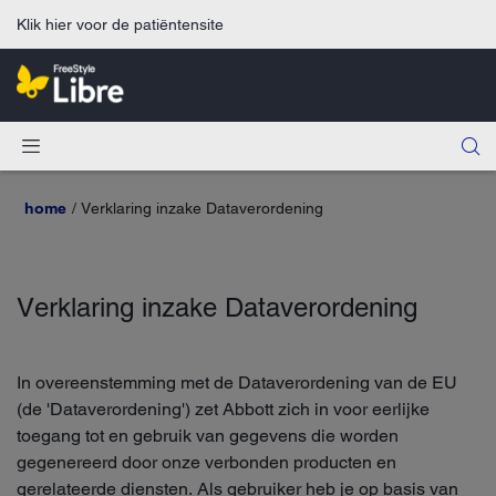
Klik hier voor de patiëntensite
home
Verklaring inzake Dataverordening
Verklaring inzake Dataverordening
In overeenstemming met de Dataverordening van de EU
(de 'Dataverordening') zet Abbott zich in voor eerlijke
toegang tot en gebruik van gegevens die worden
gegenereerd door onze verbonden producten en
gerelateerde diensten. Als gebruiker heb je op basis van