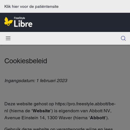
Klik hier voor de patiëntensite
Cookiesbeleid
Ingangsdatum: 1 februari 2023
Deze website gehost op https://pro.freestyle.abbott/be-
nl
(hierna de ‘
Website
’) is eigendom van Abbott NV,
Avenue Einstein 14, 1300 Waver (hierna ‘
Abbott
’).
Gebruik deze website op verantwoorde wijze en lees,