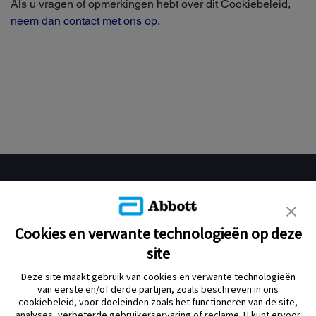
Als u vragen of opmerkingen hebt over dit Cookiebeleid,
neem dan contact met ons op
.
Cookies en verwante technologieën op deze
WIJ RESPECTEREN UW PRIVACY
site
Deze website maakt gebruik van cookies en aanverwante
Deze site maakt gebruik van cookies en verwante technologieën
technologieën, zoals beschreven in ons privacybeleid, voor
van eerste en/of derde partijen, zoals beschreven in ons
doeleinden zoals het gebruik van de website, analyses, verbeterde
cookiebeleid, voor doeleinden zoals het functioneren van de site,
gebruikerservaring of advertenties. U kunt ervoor kiezen om uw
analyses, verbeterde gebruikerservaring of reclame. U kunt ervoor