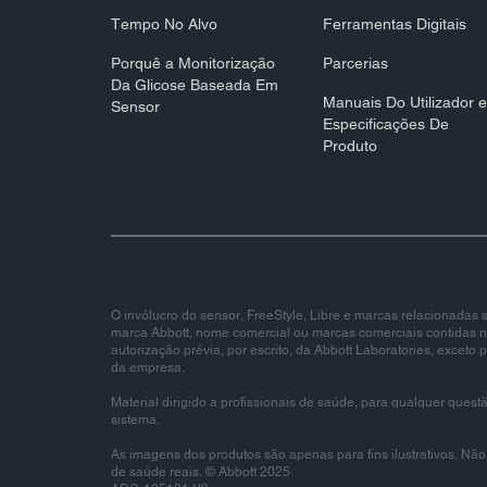
Tempo No Alvo​
Ferramentas Digitais
Porquê a Monitorização
Parcerias
Da Glicose Baseada Em
Manuais Do Utilizador e
Sensor​
Especificações De
Produto​
O invólucro do sensor, FreeStyle, Libre e marcas relacionada
marca Abbott, nome comercial ou marcas comerciais contidas ne
autorização prévia, por escrito, da Abbott Laboratories, exceto p
da empresa.
Material dirigido a profissionais de saúde, para qualquer quest
sistema.
As imagens dos produtos são apenas para fins ilustrativos. Não
de saúde reais. © Abbott 2025