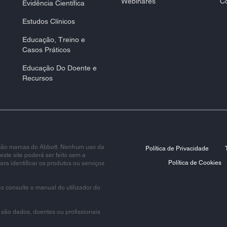
Webinares
Co
Evidência Científica​
Estudos Clínicos
Educação, Treino e
Casos Práticos​
Educação Do Doente e
Recursos​
s são marcas do Abbott. Nenhum uso da
Política de Privacidade
ste site poderá ser feito sem a
Política de Cookies
ara identificar os produtos ou serviços
ão consulte o manual do utilizador do
 são dados, doentes ou profissionais