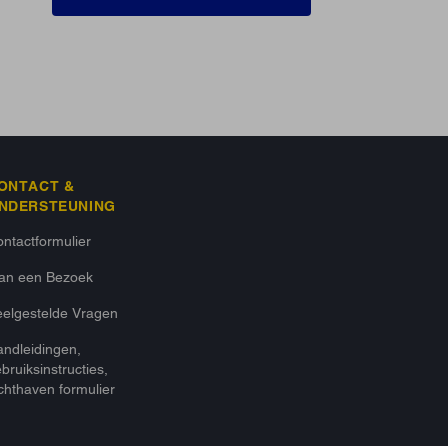
ONTACT &
NDERSTEUNING
ntactformulier
lan een Bezoek
elgestelde Vragen
ndleidingen,
bruiksinstructies,
chthaven formulier