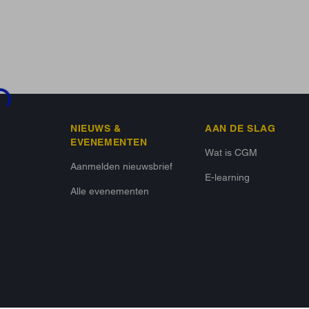
ing...
NIEUWS &
AAN DE SLAG
EVENEMENTEN
Wat is CGM
Aanmelden nieuwsbrief
E-learning
Alle evenementen