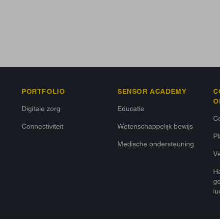
PORTFOLIO
SENSOR ACADEMY
C
O
Digitale zorg
Educatie
Co
Connectiviteit
Wetenschappelijk bewijs
P
Medische ondersteuning
Ve
Ha
ge
lu