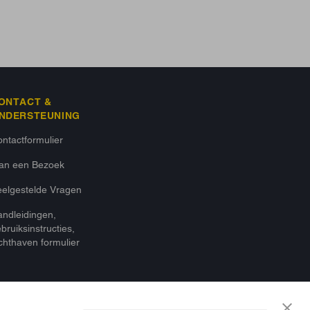
ONTACT &
NDERSTEUNING
ntactformulier
lan een Bezoek
elgestelde Vragen
ndleidingen,
bruiksinstructies,
chthaven formulier