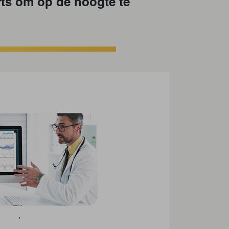
rts om op de hoogte te
'