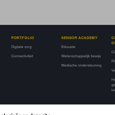
PORTFOLIO
SENSOR ACADEMY
C
O
Digitale zorg
Educatie
Co
Connectiviteit
Wetenschappelijk bewijs
P
Medische ondersteuning
Ve
Ha
ge
lu