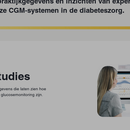
praktijkgegevens en inzichten van expe
nze CGM‑systemen in de diabeteszorg.
tudies
egevens die laten zien hoe
 glucosemonitoring zijn.