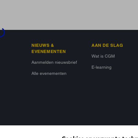
...
NIEUWS &
AAN DE SLAG
EVENEMENTEN
Wat is CGM
Aanmelden nieuwsbrief
E-learning
Alle evenementen