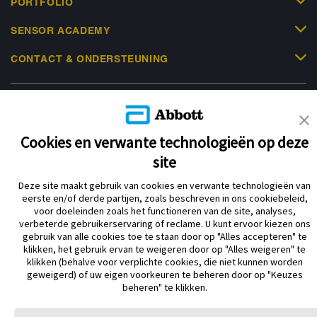
PORTFOLIO
SENSOR ACADEMY
CONTACT & ONDERSTEUNING
Cookies en verwante technologieën op deze
Privacybeleid
Gebruiksvoorwaarden
site
Over Abbott Diabetes Care
Cookiebeleid
Deze site maakt gebruik van cookies en verwante technologieën van
Verklaring inzake Dataverordening
Cookie Voorkeursinstellingen
eerste en/of derde partijen, zoals beschreven in ons cookiebeleid,
voor doeleinden zoals het functioneren van de site, analyses,
verbeterde gebruikerservaring of reclame. U kunt ervoor kiezen ons
gebruik van alle cookies toe te staan door op "Alles accepteren" te
© 2026 Abbott. Alle rechten voorbehouden. Libre, het vlinder logo, de vorm
klikken, het gebruik ervan te weigeren door op "Alles weigeren" te
van de sensor, de kleur geel en gerelateerde merkaanduidingen zijn
klikken (behalve voor verplichte cookies, die niet kunnen worden
intellectueel eigendom van Abbott. iPhone en App Store zijn handelsmerken
geweigerd) of uw eigen voorkeuren te beheren door op "Keuzes
van Apple Inc. Android en Google Play zijn handelsmerken van Google LLC.
beheren" te klikken.
Andere handelsmerken zijn het eigendom van hun respectievelijke
eigenaren.