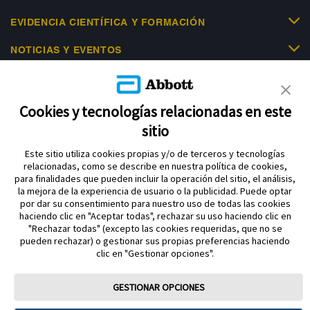
EVIDENCIA CIENTÍFICA Y FORMACIÓN
NOTICIAS Y EVENTOS
LIBRE ACADEMY
AYUDA
Cookies y tecnologías relacionadas en este
sitio
Este sitio utiliza cookies propias y/o de terceros y tecnologías
relacionadas, como se describe en nuestra política de cookies,
para finalidades que pueden incluir la operación del sitio, el análisis,
la mejora de la experiencia de usuario o la publicidad. Puede optar
por dar su consentimiento para nuestro uso de todas las cookies
Política de privacidad
haciendo clic en "Aceptar todas", rechazar su uso haciendo clic en
Aviso legal y términos y condiciones de uso Abbott
"Rechazar todas" (excepto las cookies requeridas, que no se
pueden rechazar) o gestionar sus propias preferencias haciendo
Política de cookies
Acerca de Abbott diabetes care división
clic en "Gestionar opciones".
Aviso sobre la Ley de datos
Preferencias sobre cookies
GESTIONAR OPCIONES
FreeStyle, Libre, y las marcas relacionadas son marcas comerciales de
Abbott Material dirigido a profesional sanitario. Para mayor información lea