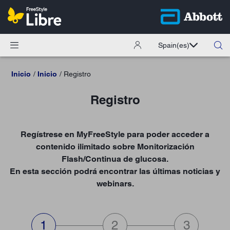
Spain
(es)
Inicio
Inicio
Registro
Registro
Regístrese en MyFreeStyle para poder acceder a
contenido ilimitado sobre Monitorización
Flash/Continua de glucosa.
En esta sección podrá encontrar las últimas noticias y
webinars.
step 1 de 3:Información profesional,current
step 2 de 3:Información person
step 3 de 3