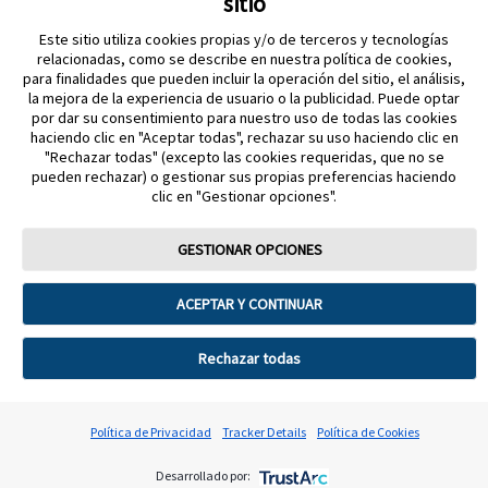
sitio
Este sitio utiliza cookies propias y/o de terceros y tecnologías
relacionadas, como se describe en nuestra política de cookies,
para finalidades que pueden incluir la operación del sitio, el análisis,
la mejora de la experiencia de usuario o la publicidad. Puede optar
por dar su consentimiento para nuestro uso de todas las cookies
Política de privacidad
haciendo clic en "Aceptar todas", rechazar su uso haciendo clic en
Aviso legal y términos y condiciones de uso Abbott
"Rechazar todas" (excepto las cookies requeridas, que no se
pueden rechazar) o gestionar sus propias preferencias haciendo
Política de cookies
Acerca de Abbott diabetes care división
clic en "Gestionar opciones".
Aviso sobre la Ley de datos
Preferencias sobre cookies
GESTIONAR OPCIONES
FreeStyle, Libre, y las marcas relacionadas son marcas comerciales de
Abbott Material dirigido a profesional sanitario. Para mayor información lea
ACEPTAR Y CONTINUAR
atentamente el Manual de Usuario. Cumple con la normativa que regula los
productos sanitarios. Los Sistemas de Monitorización de Glucosa FreeStyle
Libre deben retirarse antes de someterse a un estudio de imágenes por
resonancia magnética (RM). Imágenes para fines ilustrativos. No son
Rechazar todas
pacientes, profesionales sanitarios ni datos reales. © 2026 Abbott.
ADC-128956 V1
Política de Privacidad
Tracker Details
Política de Cookies
Desarrollado por: