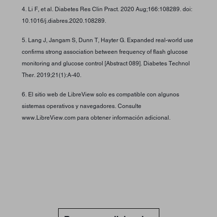
4. Li F, et al. Diabetes Res Clin Pract. 2020 Aug;166:108289. doi:
10.1016/j.diabres.2020.108289.
5. Lang J, Jangam S, Dunn T, Hayter G. Expanded real-world use
confirms strong association between frequency of flash glucose
monitoring and glucose control [Abstract 089]. Diabetes Technol
Ther. 2019;21(1):A-40.
6. El sitio web de LibreView solo es compatible con algunos
sistemas operativos y navegadores. Consulte
www.LibreView.com para obtener información adicional.