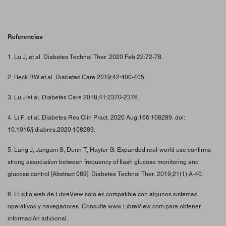
Referencias
1. Lu J, et al. Diabetes Technol Ther. 2020 Feb;22:72-78.
2. Beck RW et al. Diabetes Care 2019;42:400-405.
3. Lu J et al. Diabetes Care 2018;41:2370-2376.
4. Li F, et al. Diabetes Res Clin Pract. 2020 Aug;166:108289. doi:
10.1016/j.diabres.2020.108289.
5. Lang J, Jangam S, Dunn T, Hayter G. Expanded real-world use confirms
strong association between frequency of flash glucose monitoring and
glucose control [Abstract 089]. Diabetes Technol Ther. 2019;21(1):A-40.
6. El sitio web de LibreView solo es compatible con algunos sistemas
operativos y navegadores. Consulte www.LibreView.com para obtener
información adicional.