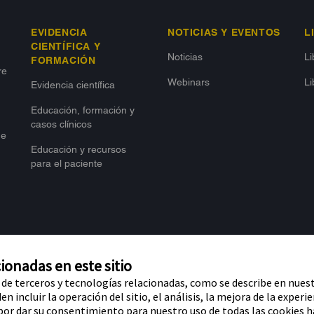
EVIDENCIA
NOTICIAS Y EVENTOS
L
CIENTÍFICA Y
Noticias
L
FORMACIÓN
re
Webinars
Li
Evidencia científica
Educación, formación y
casos clínicos
de
Educación y recursos
para el paciente
ionadas en este sitio
o de terceros y tecnologías relacionadas, como se describe en nuest
n incluir la operación del sitio, el análisis, la mejora de la experie
 por dar su consentimiento para nuestro uso de todas las cookies h
les de Abbott Material dirigido a
Política de pr