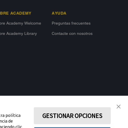
IBRE ACADEMY
AYUDA
ibre Academy Welcome
Preguntas frecuentes
bre Academy Library
Contacte con nosotros
MANTÉNGASE CONECTADO
GESTIONAR OPCIONES
ra política
ncia de
aciendo clic
ivacidad
Aviso legal y términos y condiciones de uso Abbott