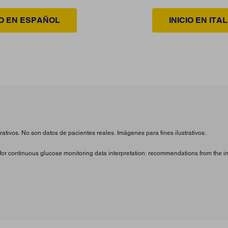
IO EN ESPAÑOL
INICIO EN ITA
ativos. No son datos de pacientes reales. Imágenes para fines ilustrativos.
ts for continuous glucose monitoring data interpretation: recommendations from the 