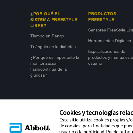
¿POR QUÉ EL
PRODUCTOS
SISTEMA FREESTYLE
FREESTYLE
LIBRE?
Sensores FreeStyle Lib
Tiempo en Rango
Herramientas Digitales
Triángulo de la diabetes
Especificaciones de
¿Por qué es importante la
productos y manuales 
monitorización
usuario
flash/continua de la
glucosa?
Cookies y tecnologías relac
Este sitio utiliza cookies propias y/
de cookies, para finalidades que puede
usuario o la publicidad. Puede optar
FreeStyle, Libre, y las marcas relacionadas son marcas comercia