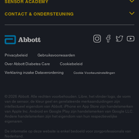
SENSOR ACADEMY
CONTACT & ONDERSTEUNING
Privacybeleid
Gebruiksvoorwaarden
Over Abbott Diabetes Care
Cookiebeleid
Verklaring inzake Dataverordening
Cookie Voorkeursinstellingen
© 2026 Abbott. Alle rechten voorbehouden. Libre, het vlinder logo, de vorm
van de sensor, de kleur geel en gerelateerde merkaanduidingen zijn
intellectueel eigendom van Abbott. iPhone en App Store zijn handelsmerken
van Apple Inc. Android en Google Play zijn handelsmerken van Google LLC.
Andere handelsmerken zijn het eigendom van hun respectievelijke
eigenaren.
De informatie op deze website is enkel bedoeld voor zorgprofessionals van
Nederland.