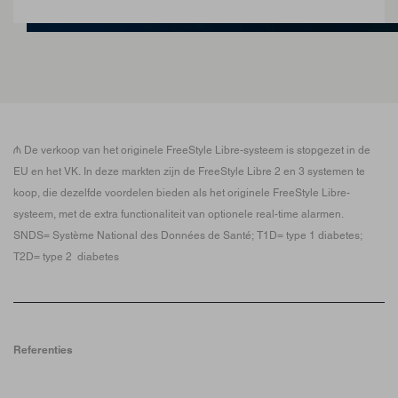
₼ De verkoop van het originele FreeStyle Libre-systeem is stopgezet in de
EU en het VK. In deze markten zijn de FreeStyle Libre 2 en 3 systemen te
koop, die dezelfde voordelen bieden als het originele FreeStyle Libre-
systeem, met de extra functionaliteit van optionele real-time alarmen.
SNDS= Système National des Données de Santé; T1D= type 1 diabetes;
T2D= type 2 diabetes
Referenties