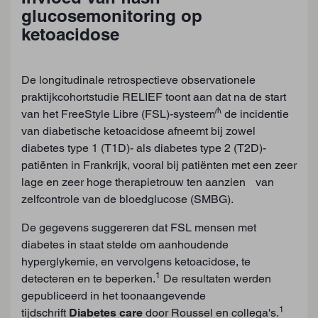
glucosemonitoring op
ketoacidose
De longitudinale retrospectieve observationele
praktijkcohortstudie RELIEF toont aan dat na de start
₼
van het FreeStyle Libre (FSL)-systeem
de incidentie
van diabetische ketoacidose afneemt bij zowel
diabetes type 1 (T1D)- als diabetes type 2 (T2D)-
patiënten in Frankrijk, vooral bij patiënten met een zeer
lage en zeer hoge therapietrouw ten aanzien van
zelfcontrole van de bloedglucose (SMBG).
De gegevens suggereren dat FSL mensen met
diabetes in staat stelde om aanhoudende
hyperglykemie, en vervolgens ketoacidose, te
1
detecteren en te beperken.
De resultaten werden
gepubliceerd in het toonaangevende
1
tijdschrift
Diabetes care
door Roussel en collega's.