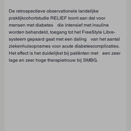
De retrospectieve observationele landelijke
praktijkcohortstudie RELIEF toont aan dat voor
mensen met diabetes die intensief met insuline
worden behandeld, toegang tot het FreeStyle Libre-
systeem gepaard gaat met een daling van het aantal
ziekenhuisopnames voor acute diabetescomplicaties.
Het effect is het duidelijkst bij patiënten met een zeer
lage en zeer hoge therapietrouw bij SMBG.
TYPE 1D
Algehele verlaging van het aantal
ziekenhuisopnames door DKA met 56,2%
Algehele verlaging van het aantal
ziekenhuisopnames voor
diabetesgerelateerde coma's met 39,6 %