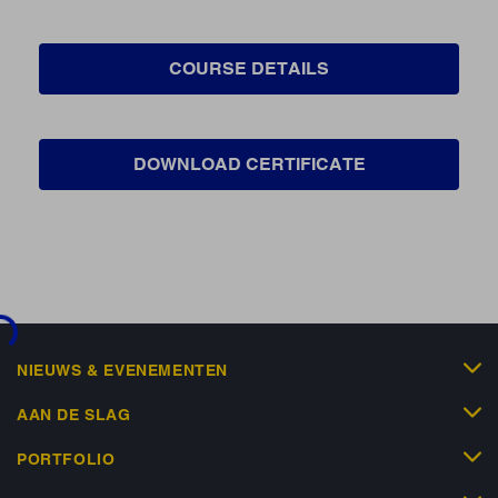
COURSE DETAILS
DOWNLOAD CERTIFICATE
..
NIEUWS & EVENEMENTEN
AAN DE SLAG
PORTFOLIO