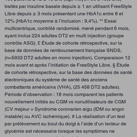
traités par insuline basale depuis ≥ 1 an utilisant FreeStyle
Libre depuis ≥ 3 mois présentant une HbA1c entre 8 et
12% (HbA1c moyenne à l’inclusion : 9,4%). ** Essai
multicentrique, contrôlé randomisé, mené pendant 6 mois,
ayant inclus 224 adultes DT2 en multi injection (groupe
contrôle ASG). £ Étude de cohorte rétrospective, sur la
base de données de remboursement française SNDS,
(n=5933 DT2 adultes en mono injection). Comparaison 12
mois avant et après l’initiation de FreeStyle Libre. § Étude
de cohorte rétrospective, sur la base des données de santé
électroniques du système de santé des anciens
combattants américains (VHA), (25 458 DT2 adultes).
Période d’observation : 18 mois comparant les patients
nouvellement initiés au CGM vs nonutilisateurs de CGM
(CV majeur = Syndrome coronarien aigu (IDM ou angor
instable) ou AVC ischémique). # La réalisation d’un test
par prélèvement au bout du doigt à l’aide d’un lecteur de
glycémie est nécessaire lorsque les symptômes ne