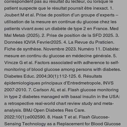
correspondent pas au résultat du lecteur, ou lorsque le
patient suspecte que le résultat pourrait être inexact. 1.
Joubert M et al. Prise de position d’un groupe d’experts –
utilisation de la mesure en continue du glucose chez les
patients vivant avec un diabète de type 2 en France. Med
Mal Metab (2025). 2. Prise de position de la SFD 2025. 3.
Données IQVIA Fevrier2025. 4. La Revue du Praticien.
Fiche de synthèse. Novembre 2023. Numéro 11. Diabète:
mesure en continu du glucose en médecine générale. 5.
Vincze G et al. Factors associated with adherence to self-
monitoring of blood glucose among persons with diabetes.
Diabetes Educ. 2004;30(1):112-125. 6. Résultats
épidemiologiques principaux d’Entredmetropole, INVS
2007-2010. 7. Carlson AL et al. Flash glucose monitoring
in type 2 diabetes managed with basal insulin in the USA:
a retrospective real-world chart review study and meta-
analysis. BMJ Open Diabetes Res Care.
2022;10(1):e002590. 8. Haak T et al. Flash Glucose-
Sensing Technology as a Replacement for Blood Glucose