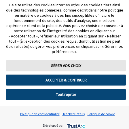
Pour toute information complémentaire ou réclamation, vous pouvez
Ce site utilise des cookies internes et/ou des cookies tiers ainsi
contacter la Commission Nationale de l’Informatique et des Libertés
que des technologies connexes, comme décrit dans notre politique
(
www.cnil.fr
). Pour en savoir plus sur la manière dont nous traitons vos
en matière de cookies à des fins susceptibles d’inclure le
données, veuillez consulter notre
Politique de confidentialité
.
fonctionnement du site, des outils d’analyse, une meilleure
Abbott France
expérience client ou la publicité. Vous pouvez choisir de consentir à
40-48 rue d'Arcueil
notre utilisation de l’intégralité des cookies en cliquant sur
94150 Rungis
« Accepter tout », refuser leur utilisation en cliquant sur « Refuser
SAS au capital de 100 685 231 euros
tout » (à l’exception des cookies requis, dont l’utilisation ne peut
602 950 206 RCS Créteil
être refusée) ou gérer vos préférences en cliquant sur « Gérer mes
préférences ».
© 2026 Abbott. Tous droits réservés.
Veuillez lire la mention légale pour de plus amples informations. Le contenu
GÉRER VOS CHOIX
de ce site est destiné aux personnes résidentes en France. Sauf indication
contraire, tous les noms de produits et de services apparaissant sur ce site
Internet sont des marques déposées sous licence ou appartenant à Abbott,
ACCEPTER & CONTINUER
ses filiales ou ses sociétés affiliées.
Aucune utilisation des marques déposées, des marques commerciales ou
des habillages commerciaux Abbott de ce site Internet n’est autorisée sans
Tout rejeter
l’accord écrit préalable d’Abbott, sauf pour identifier le produit ou les services
de l’entreprise.
INSTIT-ADC-50074 v4-10/25
Politique de confidentialité
Tracker Details
Politique de cookie
Développé par:
Préférences de cookies