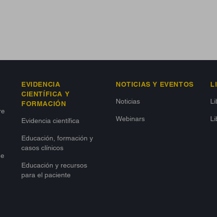
EVIDENCIA
NOTICIAS Y EVENTOS
L
CIENTÍFICA Y
Noticias
L
FORMACIÓN
re
Webinars
Li
Evidencia científica
Educación, formación y
casos clínicos
de
Educación y recursos
para el paciente