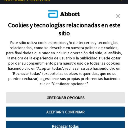
LIBRE ACADEMY
AYUDA
Cookies y tecnologías relacionadas en este
sitio
Este sitio utiliza cookies propias y/o de terceros y tecnologías
relacionadas, como se describe en nuestra política de cookies,
para finalidades que pueden incluir la operación del sitio, el análisis,
la mejora de la experiencia de usuario o la publicidad. Puede optar
por dar su consentimiento para nuestro uso de todas las cookies
Política de privacidad
haciendo clic en "Aceptar todas", rechazar su uso haciendo clic en
Aviso legal y términos y condiciones de uso Abbott
"Rechazar todas" (excepto las cookies requeridas, que no se
pueden rechazar) o gestionar sus propias preferencias haciendo
Política de cookies
Acerca de Abbott diabetes care división
clic en "Gestionar opciones".
Aviso sobre la Ley de datos
Preferencias sobre cookies
GESTIONAR OPCIONES
FreeStyle, Libre, y las marcas relacionadas son marcas comerciales de
Abbott Material dirigido a profesional sanitario. Para mayor información lea
ACEPTAR Y CONTINUAR
atentamente el Manual de Usuario. Cumple con la normativa que regula los
productos sanitarios. Los Sistemas de Monitorización de Glucosa FreeStyle
Libre deben retirarse antes de someterse a un estudio de imágenes por
resonancia magnética (RM). Imágenes para fines ilustrativos. No son
Rechazar todas