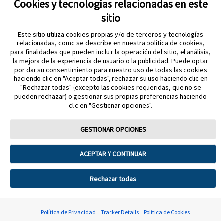
Cookies y tecnologías relacionadas en este
sitio
Este sitio utiliza cookies propias y/o de terceros y tecnologías
relacionadas, como se describe en nuestra política de cookies,
para finalidades que pueden incluir la operación del sitio, el análisis,
la mejora de la experiencia de usuario o la publicidad. Puede optar
por dar su consentimiento para nuestro uso de todas las cookies
Política de privacidad
haciendo clic en "Aceptar todas", rechazar su uso haciendo clic en
Aviso legal y términos y condiciones de uso Abbott
"Rechazar todas" (excepto las cookies requeridas, que no se
pueden rechazar) o gestionar sus propias preferencias haciendo
Política de cookies
Acerca de Abbott diabetes care división
clic en "Gestionar opciones".
Aviso sobre la Ley de datos
Preferencias sobre cookies
GESTIONAR OPCIONES
FreeStyle, Libre, y las marcas relacionadas son marcas comerciales de
Abbott Material dirigido a profesional sanitario. Para mayor información lea
ACEPTAR Y CONTINUAR
atentamente el Manual de Usuario. Cumple con la normativa que regula los
productos sanitarios. Los Sistemas de Monitorización de Glucosa FreeStyle
Libre deben retirarse antes de someterse a un estudio de imágenes por
resonancia magnética (RM). Imágenes para fines ilustrativos. No son
Rechazar todas
pacientes, profesionales sanitarios ni datos reales. © 2026 Abbott.
ADC-128956 V1
Política de Privacidad
Tracker Details
Política de Cookies