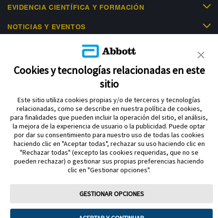
EVIDENCIA CIENTÍFICA Y FORMACIÓN
NOTICIAS Y EVENTOS
LIBRE ACADEMY
AYUDA
Cookies y tecnologías relacionadas en este
sitio
Este sitio utiliza cookies propias y/o de terceros y tecnologías
relacionadas, como se describe en nuestra política de cookies,
para finalidades que pueden incluir la operación del sitio, el análisis,
la mejora de la experiencia de usuario o la publicidad. Puede optar
por dar su consentimiento para nuestro uso de todas las cookies
Política de privacidad
haciendo clic en "Aceptar todas", rechazar su uso haciendo clic en
Aviso legal y términos y condiciones de uso Abbott
"Rechazar todas" (excepto las cookies requeridas, que no se
pueden rechazar) o gestionar sus propias preferencias haciendo
Política de cookies
Acerca de Abbott diabetes care división
clic en "Gestionar opciones".
Aviso sobre la Ley de datos
Preferencias sobre cookies
GESTIONAR OPCIONES
FreeStyle, Libre, y las marcas relacionadas son marcas comerciales de
Abbott Material dirigido a profesional sanitario. Para mayor información lea
atentamente el Manual de Usuario. Cumple con la normativa que regula los