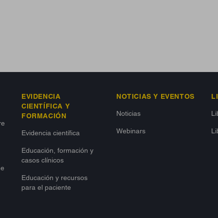
EVIDENCIA
NOTICIAS Y EVENTOS
L
CIENTÍFICA Y
Noticias
L
FORMACIÓN
re
Webinars
Li
Evidencia científica
Educación, formación y
casos clínicos
de
Educación y recursos
para el paciente