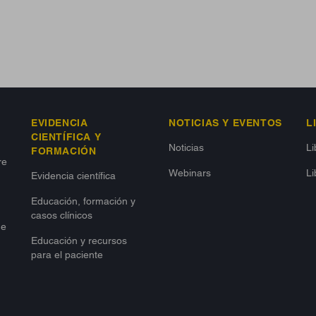
EVIDENCIA
NOTICIAS Y EVENTOS
L
CIENTÍFICA Y
Noticias
L
FORMACIÓN
re
Webinars
Li
Evidencia científica
Educación, formación y
casos clínicos
de
Educación y recursos
para el paciente