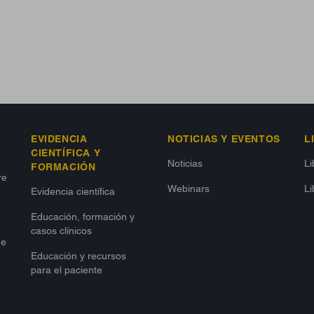
EVIDENCIA
NOTICIAS Y EVENTOS
L
CIENTÍFICA Y
Noticias
L
FORMACIÓN
re
Webinars
Li
Evidencia científica
Educación, formación y
casos clínicos
de
Educación y recursos
para el paciente