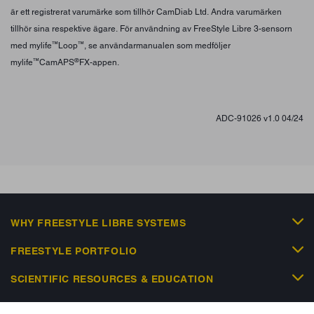
är ett registrerat varumärke som tillhör CamDiab Ltd. Andra varumärken
tillhör sina respektive ägare. För användning av FreeStyle Libre 3-sensorn
™
™
med mylife
Loop
, se användarmanualen som medföljer
™
®
mylife
CamAPS
FX-appen.
ADC-91026 v1.0 04/24
WHY FREESTYLE LIBRE SYSTEMS
FREESTYLE PORTFOLIO
SCIENTIFIC RESOURCES & EDUCATION
NEWS & EVENTS