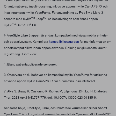
^ FreeStyle Libre 3 är godkänd för att användas med mylife Loop-systemet
för automatiserad insulindosering, inklusive appen mylife CamAPS FX och
insulinpumpen mylife YpsoPump. För användning av FreeStyle Libre 3-
TM
TM
sensorn med mylife
Loop
, se beskrivningen som finns i appen
TM
®
mylife
CamAPS
FX.
◊ FreeStyle Libre 3 appen är endast kompatibel med vissa mobila enheter
och operativsystem. Kontrollera
kompatibilitetsguiden
för mer information om
enhetskompatibilitet innan appen används. Delning av glukosdata kräver
registrering i LibreView.
1. Bland patientapplicerade sensorer.
3. Observera att du behöver en kompatibel mylife YpsoPump för att kunna
använda appen mylife CamAPS FX för automatisk insulintillförsel.
7. Alva S, Brazg R, Castorino K, Kipnes M, Liljenquist DR, Liu H. Diabetes
Ther. 2023 Apr;14(4):767-776. doi: 10.1007/s13300-023-01385-6.
Sensorns hölje, FreeStyle, Libre, och relaterade varumärken tillhör Abbott.
®
®
YpsoPump
är ett registrerat varumärke som tillhör Ypsomed AG. CamAPS