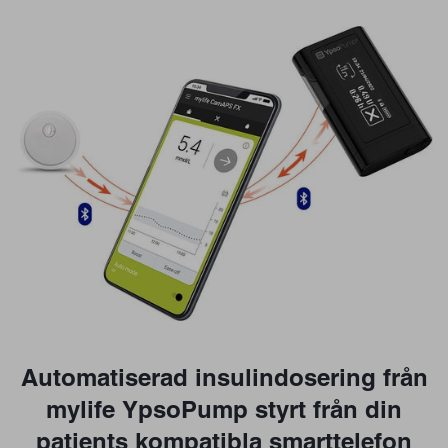
Automatiserad insulindosering från
mylife YpsoPump styrt från din
patients kompatibla smarttelefon