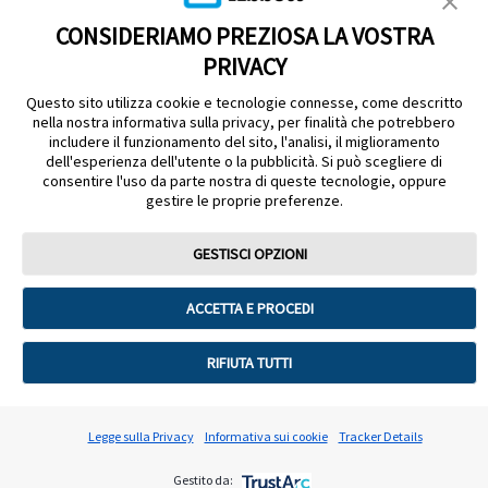
CONSIDERIAMO PREZIOSA LA VOSTRA
PRIVACY
Questo sito utilizza cookie e tecnologie connesse, come descritto
Cookie Policy
Termini e Condizioni
Informativa Privacy
nella nostra informativa sulla privacy, per finalità che potrebbero
Info su ADC
Informativa sul Data Act
Cookie Preferenze
includere il funzionamento del sito, l'analisi, il miglioramento
dell'esperienza dell'utente o la pubblicità. Si può scegliere di
consentire l'uso da parte nostra di queste tecnologie, oppure
FreeStyle Libre, FreeStyle Libre 2, FreeStyle Libre 3, FreeStyle LibreLink e
gestire le proprie preferenze.
LibreView sono dispositivi medici CE 2797. Leggere attentamente le
avvertenze e le istruzioni per l'uso. Materiale destinato unicamente agli
operatori sanitari. Vietata la diffusione e l'esposizione al pubblico. L’involucro
GESTISCI OPZIONI
del sensore, FreeStyle, Libre, e i marchi correlati sono marchi di Abbott.
Gli altri marchi sono proprietà dei loro rispettivi proprietari- Immagini
ACCETTA E PROCEDI
unicamente a scopo llustrativo. Non rappresentano pazienti e dati reali.
Le immagini del prodotto sono presenti al solo scopo illustrativo.
L'indicazione pediatrica (età compresa tra 4 e 12 anni) è limitata ai pazienti
RIFIUTA TUTTI
sottoposti alla supervisione di una persona di età superiore ai 18 anni.
© 2025 Abbott. Tutti i diritti riservati.
Legge sulla Privacy
Informativa sui cookie
Tracker Details
Gestito da: